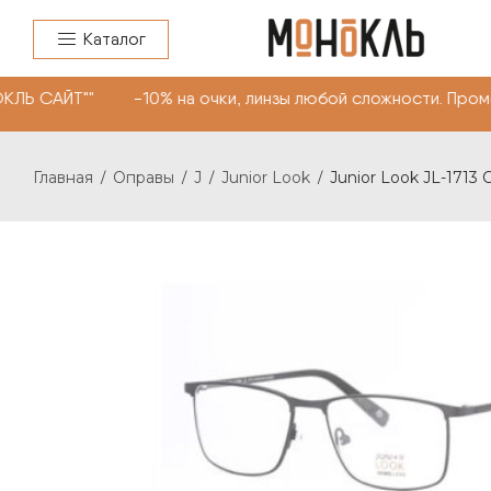
Каталог
КЛЬ САЙТ"" -10% на очки, линзы любой сложности. Пром
Главная
Оправы
J
Junior Look
Junior Look JL-1713 
/
/
/
/