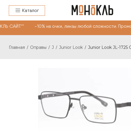
Каталог
КЛЬ САЙТ"" -10% на очки, линзы любой сложности. Пром
Главная
Оправы
J
Junior Look
Junior Look JL-1725 
/
/
/
/