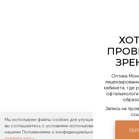
Оптика Мон
лицензированн
кабинета, где 
офтальмологи
образо
Запись на про
ссы
Мы используем файлы cookies для улучшения работы сайта. Ос
вы соглашаетесь с условиями использования файлов cookies. 
ПЕР
нашими Положениями о конфиденциальности и об использовани
нажмите здесь
.