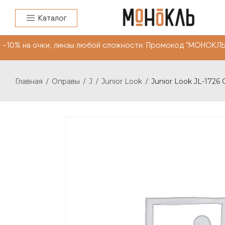
Каталог
 на очки, линзы любой сложности. Промокод "МОНОКЛЬ 
Главная
Оправы
J
Junior Look
Junior Look JL-1726 
/
/
/
/