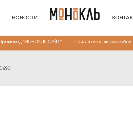
НОВОСТИ
КОНТА
 "МОНОКЛЬ САЙТ"" -10% на очки, линзы любой сложности
C:690