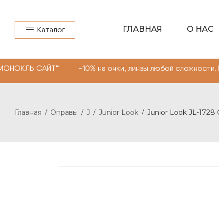
ГЛАВНАЯ
О НАС
Каталог
САЙТ"" -10% на очки, линзы любой сложности. Промокод
Главная
Оправы
J
Junior Look
Junior Look JL-1728 
/
/
/
/