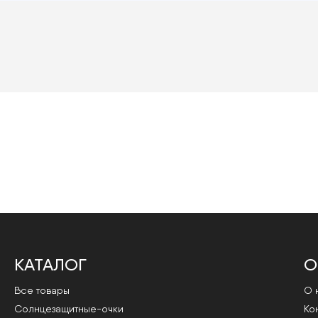
КАТАЛОГ
О
Все товары
О 
Cолнцезащитные-очки
Ко