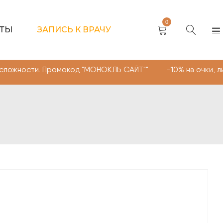
0
КТЫ
ЗАПИСЬ К ВРАЧУ
. Промокод "МОНОКЛЬ САЙТ"" -10% на очки, линзы любо