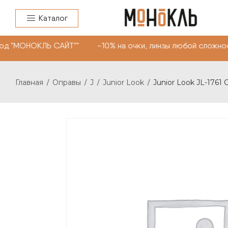
Каталог
од "МОНОКЛЬ САЙТ"" -10% на очки, линзы любой сложнос
Главная
Оправы
J
Junior Look
Junior Look JL-1761 
/
/
/
/