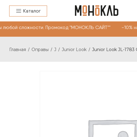
Каталог
 любой сложности. Промокод "МОНОКЛЬ САЙТ"" -10% на о
Главная
Оправы
J
Junior Look
Junior Look JL-1783 
/
/
/
/