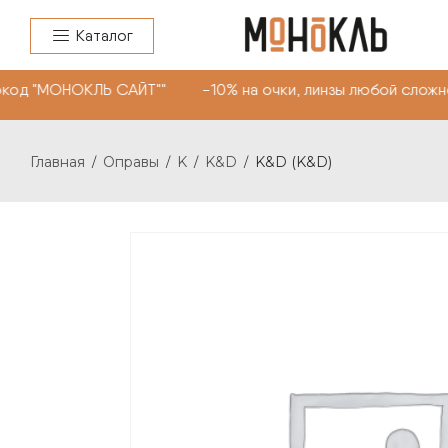
Каталог
код "МОНОКЛЬ САЙТ"" -10% на очки, линзы любой сложно
Главная
Оправы
K
K&D
K&D (K&D)
/
/
/
/