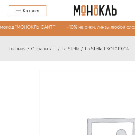
Каталог
окод "МОНОКЛЬ САЙТ"" -10% на очки, линзы любой слож
Главная
Оправы
L
La Stella
La Stella LSO1019 C4
/
/
/
/