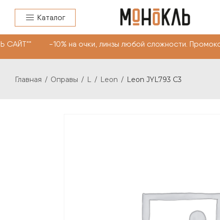
Каталог
 САЙТ"" -10% на очки, линзы любой сложности. Промоко
Главная
Оправы
L
Leon
Leon JYL793 C3
/
/
/
/