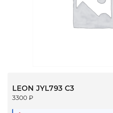
LEON JYL793 C3
3300
₽
В наличии
в 9 салонах Иркутска и Шелехова |
Дост
МОНОКЛЬ САЙТ
3–5 дней |
Промокод
— скидка 10%
В КОРЗИНУ