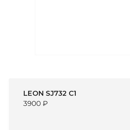
LEON SJ732 C1
3900
₽