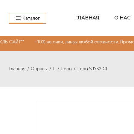
ГЛАВНАЯ
О НАС
Каталог
" -10% на очки, линзы любой сложности. Промокод "МОН
Главная
Оправы
L
Leon
Leon SJ732 C1
/
/
/
/