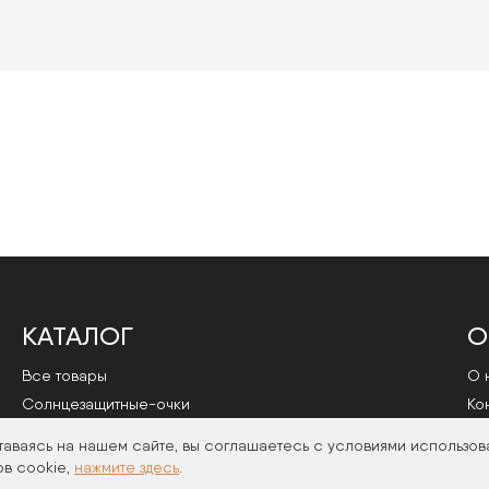
КАТАЛОГ
О
Все товары
О 
Cолнцезащитные-очки
Ко
Оправы
По
таваясь на нашем сайте, вы соглашаетесь с условиями использов
в cookie,
нажмите здесь
.