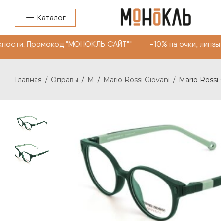
Каталог
ности. Промокод "МОНОКЛЬ САЙТ"" -10% на очки, линзы 
Главная
Оправы
M
Mario Rossi Giovani
Mario Rossi
/
/
/
/