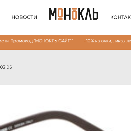
НОВОСТИ
КОНТА
од "МОНОКЛЬ САЙТ"" -10% на очки, линзы любой сложнос
403 06