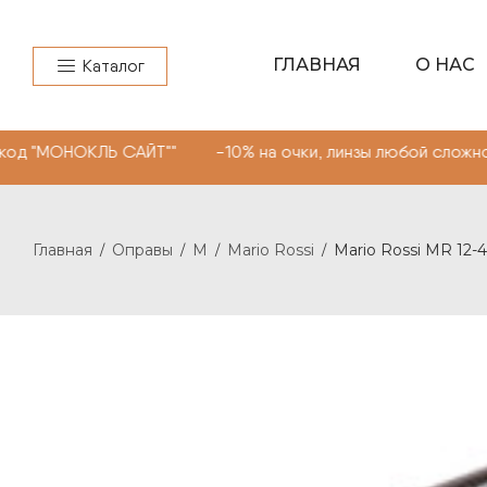
ГЛАВНАЯ
О НАС
Каталог
Ь САЙТ"" -10% на очки, линзы любой сложности. Промок
Главная
Оправы
M
Mario Rossi
Mario Rossi MR 12-
/
/
/
/