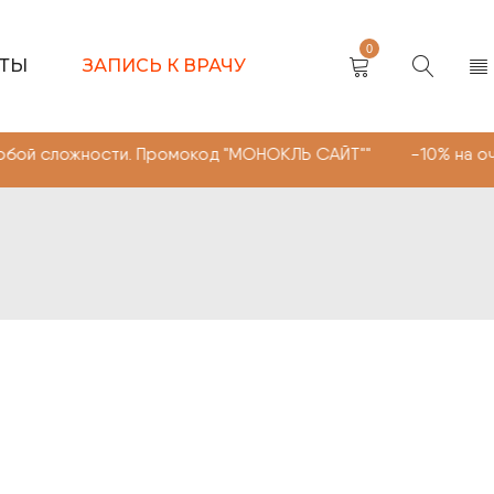
0
КТЫ
ЗАПИСЬ К ВРАЧУ
ти. Промокод "МОНОКЛЬ САЙТ"" -10% на очки, линзы люб