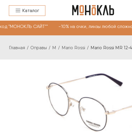
Каталог
код "МОНОКЛЬ САЙТ"" -10% на очки, линзы любой сложно
Главная
Оправы
M
Mario Rossi
Mario Rossi MR 12-4
/
/
/
/