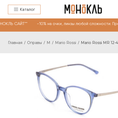
Каталог
НОКЛЬ САЙТ"" -10% на очки, линзы любой сложности. П
Главная
Оправы
M
Mario Rossi
Mario Rossi MR 12-
/
/
/
/