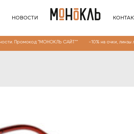
НОВОСТИ
КОНТА
Промокод "МОНОКЛЬ САЙТ"" -10% на очки, линзы любой с