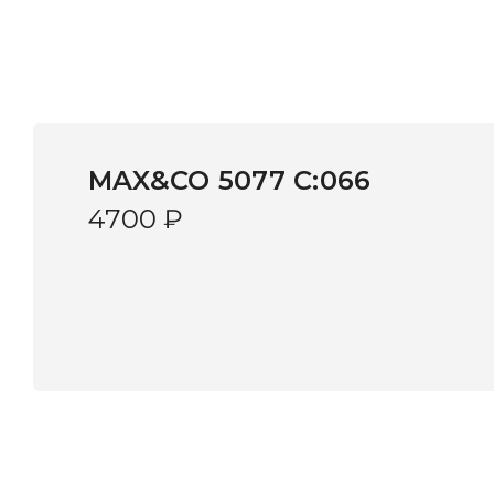
MAX&CO 5077 C:066
4700
₽