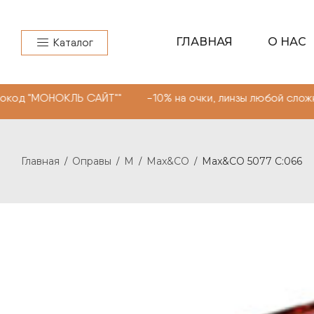
ГЛАВНАЯ
О НАС
Каталог
МОНОКЛЬ САЙТ"" -10% на очки, линзы любой сложности. 
Главная
Оправы
M
Max&CO
Max&CO 5077 C:066
/
/
/
/