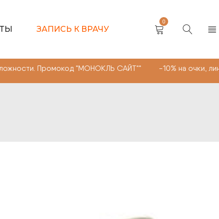
0
КТЫ
ЗАПИСЬ К ВРАЧУ
ти. Промокод "МОНОКЛЬ САЙТ"" -10% на очки, линзы люб