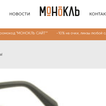
НОВОСТИ
КОНТА
д "МОНОКЛЬ САЙТ"" -10% на очки, линзы любой сложнос
al