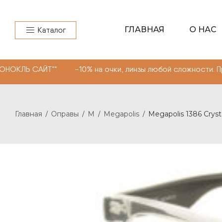
ГЛАВНАЯ
О НАС
Каталог
 САЙТ"" -10% на очки, линзы любой сложности. Промоко
Главная
Оправы
M
Megapolis
Megapolis 1386 Cryst
/
/
/
/