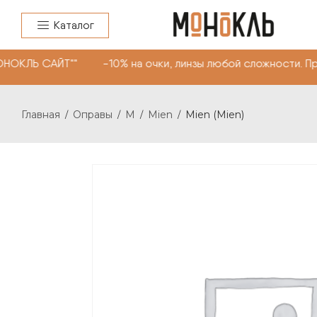
Каталог
ОНОКЛЬ САЙТ"" -10% на очки, линзы любой сложности. П
Главная
Оправы
M
Mien
Mien (Mien)
/
/
/
/