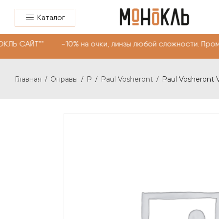
Каталог
КЛЬ САЙТ"" -10% на очки, линзы любой сложности. Пром
Главная
Оправы
P
Paul Vosheront
Paul Vosheront 
/
/
/
/