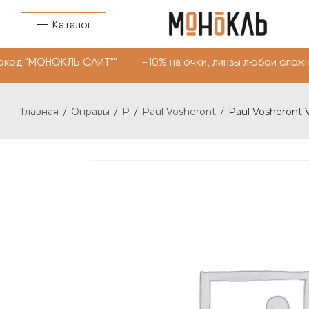
Каталог
код "МОНОКЛЬ САЙТ"" -10% на очки, линзы любой сложно
Главная
Оправы
P
Paul Vosheront
Paul Vosheront 
/
/
/
/