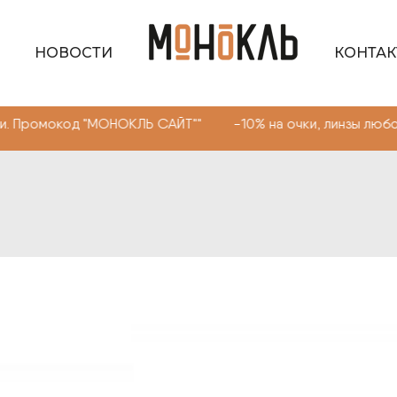
НОВОСТИ
КОНТА
окод "МОНОКЛЬ САЙТ"" -10% на очки, линзы любой сложн