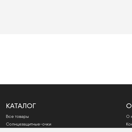
КАТАЛОГ
О
Все товары
О 
Cолнцезащитные-очки
Ко
Оправы
По