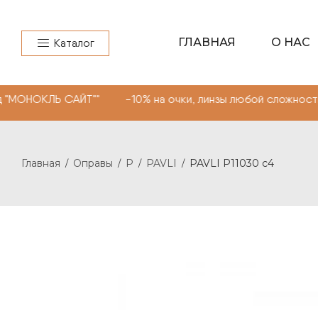
ГЛАВНАЯ
О НАС
Каталог
КЛЬ САЙТ"" -10% на очки, линзы любой сложности. Пром
Главная
Оправы
P
PAVLI
PAVLI P11030 c4
/
/
/
/