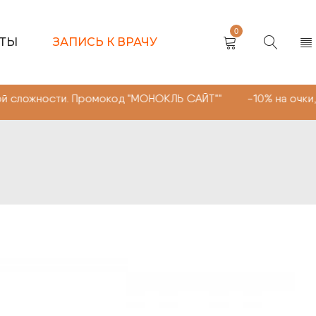
0
КТЫ
ЗАПИСЬ К ВРАЧУ
ости. Промокод "МОНОКЛЬ САЙТ"" -10% на очки, линзы л