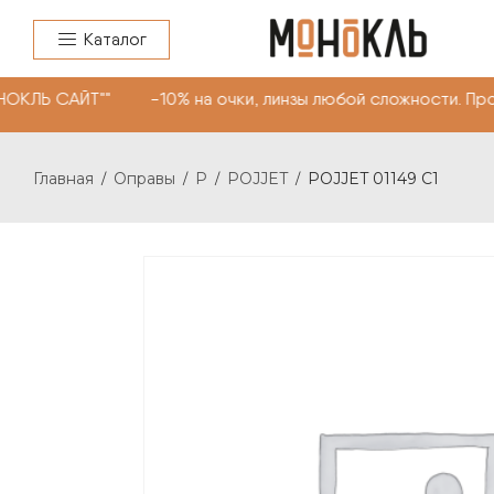
Каталог
НОКЛЬ САЙТ"" -10% на очки, линзы любой сложности. Пр
Главная
Оправы
P
POJJET
POJJET 01149 C1
/
/
/
/