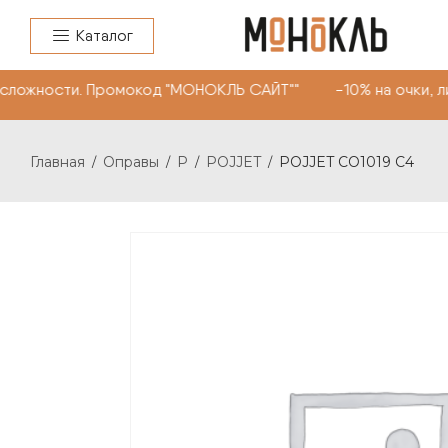
Каталог
сложности. Промокод "МОНОКЛЬ САЙТ"" -10% на очки, ли
Главная
Оправы
P
POJJET
POJJET CO1019 C4
/
/
/
/