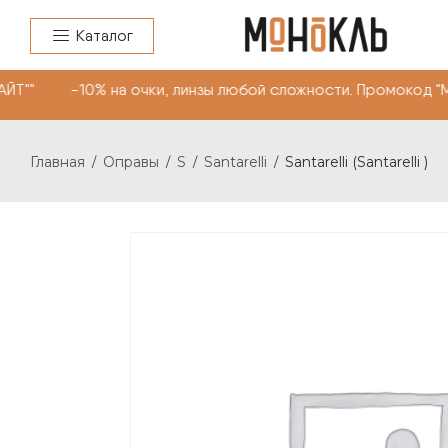
Каталог
ЙТ"" -10% на очки, линзы любой сложности. Промокод "
Главная
Оправы
S
Santarelli
Santarelli (Santarelli )
/
/
/
/