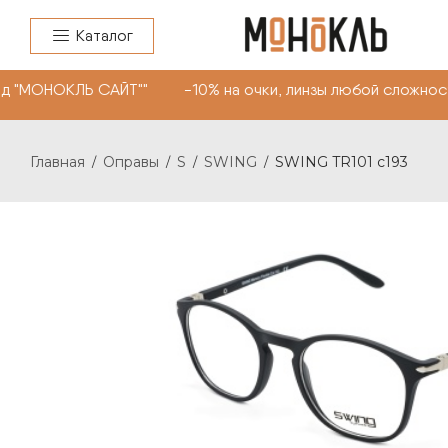
Каталог
д "МОНОКЛЬ САЙТ"" -10% на очки, линзы любой сложност
Главная
Оправы
S
SWING
SWING TR101 c193
/
/
/
/