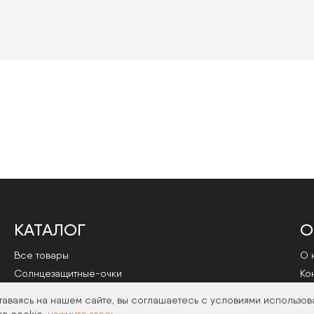
КАТАЛОГ
О
Все товары
О 
Cолнцезащитные-очки
Ко
Оправы
По
таваясь на нашем сайте, вы соглашаетесь с условиями использов