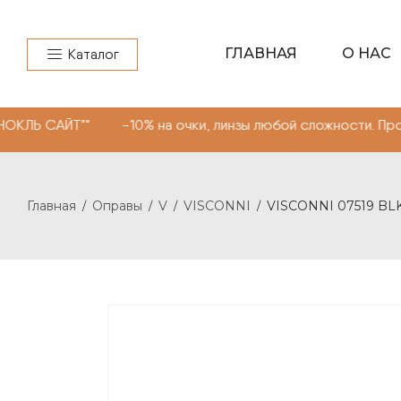
ГЛАВНАЯ
О НАС
Каталог
Т"" -10% на очки, линзы любой сложности. Промокод "М
Главная
Оправы
V
VISCONNI
VISCONNI 07519 BL
/
/
/
/