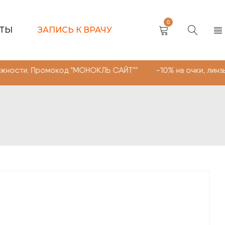
0
КТЫ
ЗАПИСЬ К ВРАЧУ
ромокод "МОНОКЛЬ САЙТ"" -10% на очки, линзы любой сл