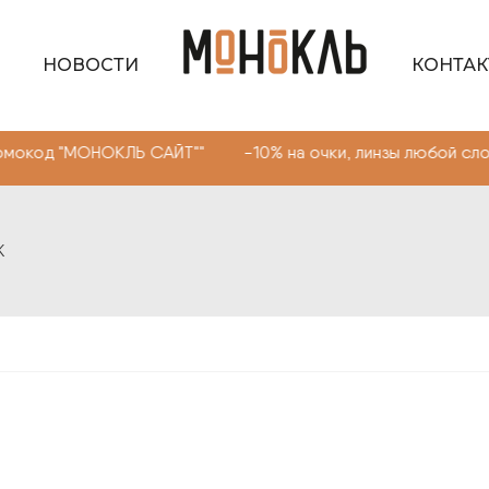
НОВОСТИ
КОНТА
ОНОКЛЬ САЙТ"" -10% на очки, линзы любой сложности. П
K